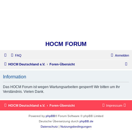
HOCM FORUM
FAQ
Anmelden
S
HOCM Deutschland e.V.
Foren-Übersicht
u
Information
c
h
Das HOCM Forum ist wegen Wartungsarbeiten gesperrt! Wir bitten um Ihr
Verständnis. Vielen Dank.
e
HOCM Deutschland e.V.
Foren-Übersicht
Impressum
Powered by
phpBB
® Forum Software © phpBB Limited
Deutsche Übersetzung durch
phpBB.de
Datenschutz
|
Nutzungsbedingungen