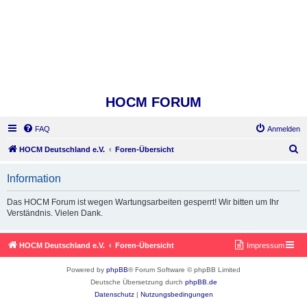
HOCM FORUM
FAQ
Anmelden
S
HOCM Deutschland e.V.
Foren-Übersicht
u
Information
c
h
Das HOCM Forum ist wegen Wartungsarbeiten gesperrt! Wir bitten um Ihr
Verständnis. Vielen Dank.
e
HOCM Deutschland e.V.
Foren-Übersicht
Impressum
Powered by
phpBB
® Forum Software © phpBB Limited
Deutsche Übersetzung durch
phpBB.de
Datenschutz
|
Nutzungsbedingungen