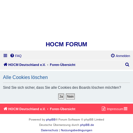
HOCM FORUM
FAQ
Anmelden
S
HOCM Deutschland e.V.
Foren-Übersicht
u
Alle Cookies löschen
c
h
Sind Sie sich sicher, dass Sie alle Cookies des Boards löschen möchten?
e
HOCM Deutschland e.V.
Foren-Übersicht
Impressum
Powered by
phpBB
® Forum Software © phpBB Limited
Deutsche Übersetzung durch
phpBB.de
Datenschutz
|
Nutzungsbedingungen