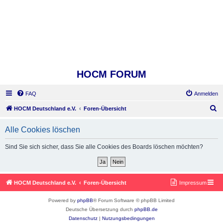
HOCM FORUM
FAQ
Anmelden
S
HOCM Deutschland e.V.
Foren-Übersicht
u
Alle Cookies löschen
c
h
Sind Sie sich sicher, dass Sie alle Cookies des Boards löschen möchten?
e
HOCM Deutschland e.V.
Foren-Übersicht
Impressum
Powered by
phpBB
® Forum Software © phpBB Limited
Deutsche Übersetzung durch
phpBB.de
Datenschutz
|
Nutzungsbedingungen