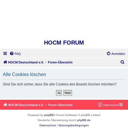
HOCM FORUM
FAQ
Anmelden
S
HOCM Deutschland e.V.
Foren-Übersicht
u
Alle Cookies löschen
c
h
Sind Sie sich sicher, dass Sie alle Cookies des Boards löschen möchten?
e
HOCM Deutschland e.V.
Foren-Übersicht
Impressum
Powered by
phpBB
® Forum Software © phpBB Limited
Deutsche Übersetzung durch
phpBB.de
Datenschutz
|
Nutzungsbedingungen