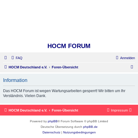
HOCM FORUM
FAQ
Anmelden
S
HOCM Deutschland e.V.
Foren-Übersicht
u
Information
c
h
Das HOCM Forum ist wegen Wartungsarbeiten gesperrt! Wir bitten um Ihr
Verständnis. Vielen Dank.
e
HOCM Deutschland e.V.
Foren-Übersicht
Impressum
Powered by
phpBB
® Forum Software © phpBB Limited
Deutsche Übersetzung durch
phpBB.de
Datenschutz
|
Nutzungsbedingungen