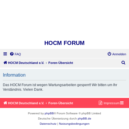
HOCM FORUM
FAQ
Anmelden
S
HOCM Deutschland e.V.
Foren-Übersicht
u
Information
c
h
Das HOCM Forum ist wegen Wartungsarbeiten gesperrt! Wir bitten um Ihr
Verständnis. Vielen Dank.
e
HOCM Deutschland e.V.
Foren-Übersicht
Impressum
Powered by
phpBB
® Forum Software © phpBB Limited
Deutsche Übersetzung durch
phpBB.de
Datenschutz
|
Nutzungsbedingungen